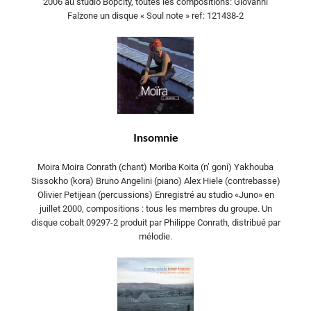
2006 au studio Bopcity, toutes les compositions: Giovanni
Falzone un disque « Soul note » ref: 121438-2
Insomnie
Moira Moira Conrath (chant) Moriba Koita (n’ goni) Yakhouba
Sissokho (kora) Bruno Angelini (piano) Alex Hiele (contrebasse)
Olivier Petijean (percussions) Enregistré au studio «Juno» en
juillet 2000, compositions : tous les membres du groupe. Un
disque cobalt 09297-2 produit par Philippe Conrath, distribué par
mélodie.